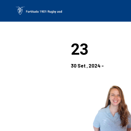
Skip
to
content
23
30 Set , 2024 -