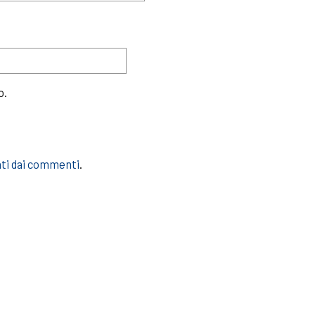
o.
ati dai commenti
.