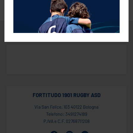
FORTITUDO 1901 RUGBY ASD
Via San Felice, 103 40122 Bologna
Telefono: 3491274189
P.IVA e C.F. 02768711208