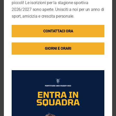
un’occasione per imparare qualcosa di nuovo, non
piccoli! Le iscrizioni per la stagione sportiva
solo per chi gioca, ma anche per chi allena.
2026/2027 sono aperte. Unisciti a noi per un anno di
Penso che il rugby sia uno sport speciale, perché
sport, amicizia e crescita personale.
trasmette valori come il lavoro di squadra, il rispetto,
la lealtà e il coraggio, che ritengo fondamentali.
CONTATTACI ORA
Sono davvero felice di poter vivere questa
esperienza, di far parte della squadra e di contribuire
all’energia e all’entusiasmo dei più piccoli.
GIORNI E ORARI