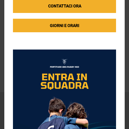
dovrà consegnare in segreteria il
modulo predisposto
)
Restituzione del
modulo per la Privacy
debitamente firmato.
CONTATTACI ORA
Per qualsiasi dubbio o informazione a riguardo potete
GIORNI E ORARI
contattare la società alla mail
erbo.fortitudo1901@federugby.it