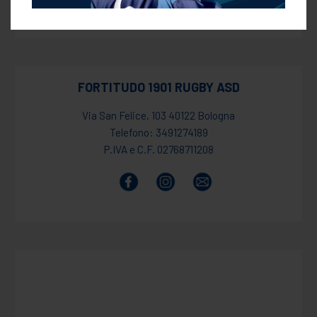
FORTITUDO 1901 RUGBY ASD
Via San Felice, 103 40122 Bologna
Telefono: 3491274189
P.IVA e C.F. 02768711208