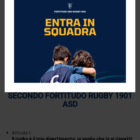
Noi crediamo, che il
Rugby
racchiuda in sé tutte le condizioni
per essere uno
sport educativo e formativo
della personalità
del giovane. Il rispetto delle regole e dell’avversario, fanno del
Rugby un esercizio virile e gioioso che serve per l’educazione
generale dei giovani e per il piacere degli adulti.
CARTA DEI DIRITTI DEL GIOCATORE
SECONDO FORTITUDO RUGBY 1901
ASD
Articolo I:
Il rugby è il mio divertimento, io voglio che lo si rispetti