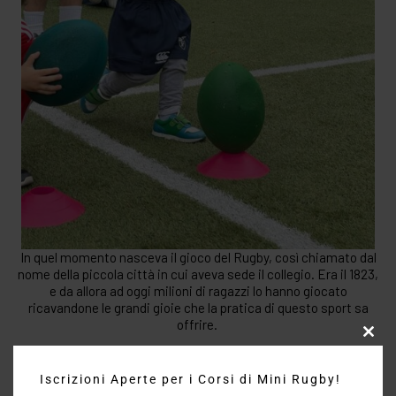
In quel momento nasceva il gioco del Rugby, così chiamato dal
nome della piccola città in cui aveva sede il collegio. Era il 1823,
e da allora ad oggi milioni di ragazzi lo hanno giocato
ricavandone le grandi gioie che la pratica di questo sport sa
offrire.
Clos
this
modu
Iscrizioni Aperte per i Corsi di Mini Rugby!