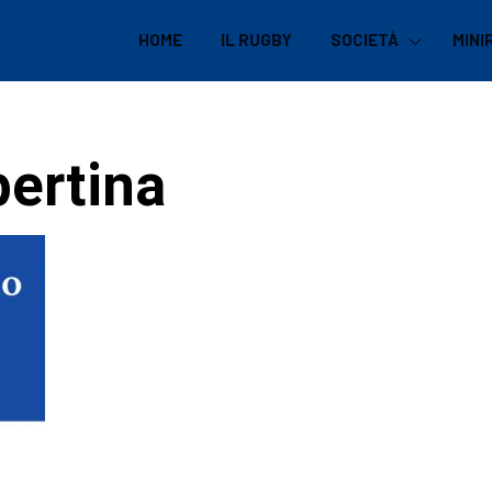
HOME
IL RUGBY
SOCIETÀ
MINI
ertina