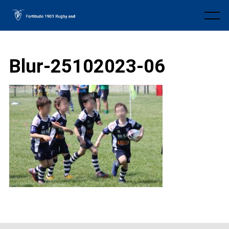
Skip
to
Menu
content
Blur-25102023-06