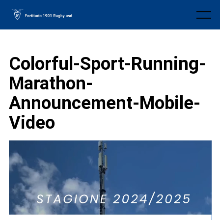
Skip
to
Menu
content
Colorful-Sport-Running-
Marathon-
Announcement-Mobile-
Video
Video
Player