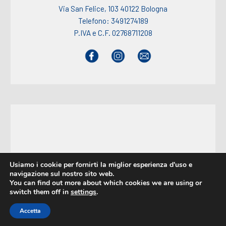
Via San Felice, 103 40122 Bologna
Telefono: 3491274189
P.IVA e C.F. 02768711208
Usiamo i cookie per fornirti la miglior esperienza d'uso e
navigazione sul nostro sito web.
© Copyright 2026 Fortitudo 1901 Rugby ASD
You can find out more about which cookies we are using or
switch them off in
settings
.
Top
Accetta