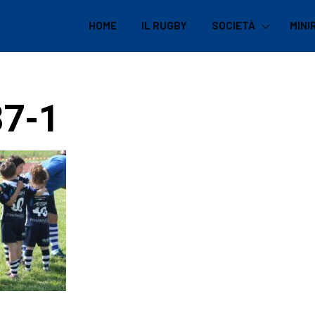
HOME
IL RUGBY
SOCIETÀ
MINI
7-1