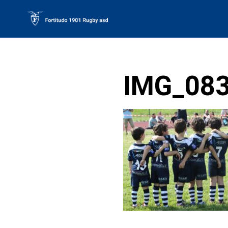
Skip
to
content
IMG_083