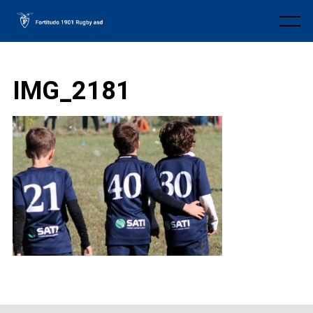
Skip
to
Menu
content
IMG_2181