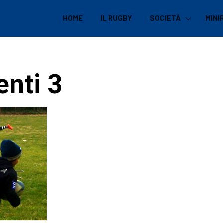
HOME
IL RUGBY
SOCIETÀ
MINI
nti 3