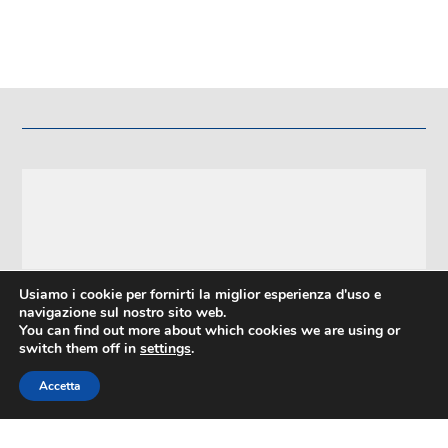
Usiamo i cookie per fornirti la miglior esperienza d'uso e
navigazione sul nostro sito web.
You can find out more about which cookies we are using or
FORTITUDO 1901 RUGBY ASD
switch them off in
settings
.
Via San Felice, 103 40122 Bologna
Accetta
Telefono: 3491274189
P.IVA e C.F. 02768711208