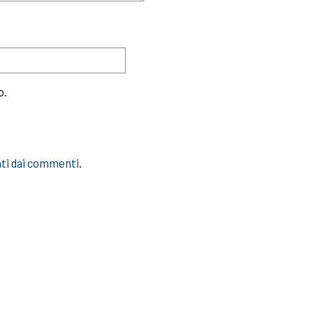
o.
ati dai commenti
.