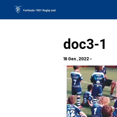
Skip
to
content
doc3-1
16 Gen , 2022 -