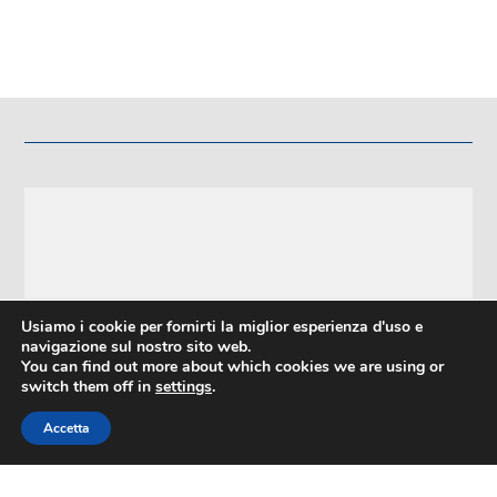
Usiamo i cookie per fornirti la miglior esperienza d'uso e
navigazione sul nostro sito web.
You can find out more about which cookies we are using or
FORTITUDO 1901 RUGBY ASD
switch them off in
settings
.
Via San Felice, 103 40122 Bologna
Accetta
Telefono: 3491274189
P.IVA e C.F. 02768711208