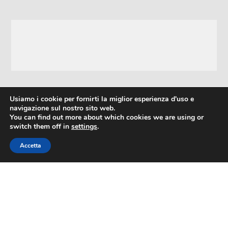
Usiamo i cookie per fornirti la miglior esperienza d'uso e
FORTITUDO 1901 RUGBY ASD
navigazione sul nostro sito web.
You can find out more about which cookies we are using or
switch them off in
settings
.
Via San Felice, 103 40122 Bologna
Telefono: 3491274189
Accetta
P.IVA e C.F. 02768711208