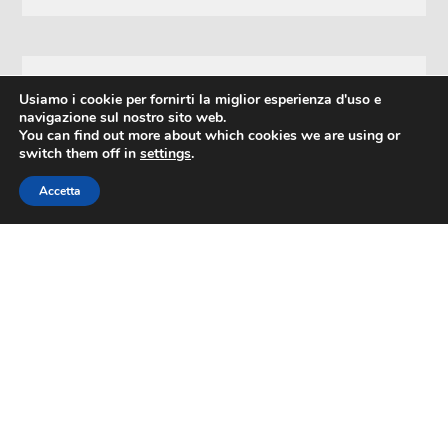
FORTITUDO 1901 RUGBY ASD
Usiamo i cookie per fornirti la miglior esperienza d'uso e
navigazione sul nostro sito web.
Via San Felice, 103 40122 Bologna
You can find out more about which cookies we are using or
Telefono: 3491274189
switch them off in
settings
.
P.IVA e C.F. 02768711208
Accetta